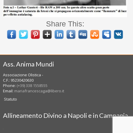
Share This:
Ass. Anima Mundi
Associazione Olistica -
C.F.: 95230420630
Phone:
(+39) 338 1558555
Email:
mariafrancescaga@libero.it
Statuto
Allineamento Divino a Napoli e in Campania
WordPress YouTube