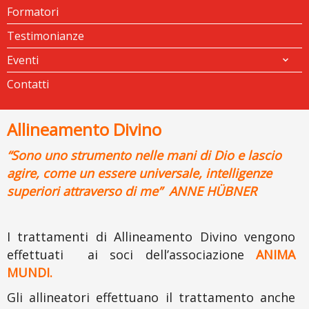
Formatori
Testimonianze
Eventi
Contatti
Allineamento Divino
“Sono uno strumento nelle mani di Dio e lascio
agire, come un essere universale, intelligenze
superiori attraverso di me
”
ANNE HÜBNER
I trattamenti di Allineamento Divino vengono
effettuati ai soci dell’associazione
ANIMA
MUNDI.
Gli allineatori effettuano il trattamento anche