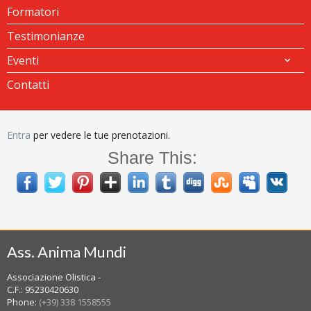
Formatori
Testimonianze
Eventi
Contatti
Entra
per vedere le tue prenotazioni.
Share This:
Ass. Anima Mundi
Associazione Olistica -
C.F.: 95230420630
Phone:
(+39) 338 1558555