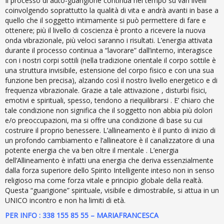
Il processo di auto-guarigione continua nel tempo su vari livelli
coinvolgendo soprattutto la qualità di vita e andrà avanti in base a
quello che il soggetto intimamente si può permettere di fare e
ottenere; più il livello di coscienza è pronto a ricevere la nuova
onda vibrazionale, più veloci saranno i risultati. L’energia attivata
durante il processo continua a “lavorare” dall’interno, interagisce
con i nostri corpi sottili (nella tradizione orientale il corpo sottile è
una struttura invisibile, estensione del corpo fisico e con una sua
funzione ben precisa), alzando così il nostro livello energetico e di
frequenza vibrazionale. Grazie a tale attivazione , disturbi fisici,
emotivi e spirituali, spesso, tendono a riequilibrarsi . E’ chiaro che
tale condizione non significa che il soggetto non abbia più dolori
e/o preoccupazioni, ma si offre una condizione di base su cui
costruire il proprio benessere. L’allineamento è il punto di inizio di
un profondo cambiamento e l’allineatore è il canalizzatore di una
potente energia che va ben oltre il mentale . L’energia
dell’Allineamento è infatti una energia che deriva essenzialmente
dalla forza superiore dello Spirito Intelligente inteso non in senso
religioso ma come forza vitale e principio globale della realtà.
Questa “guarigione” spirituale, visibile e dimostrabile, si attua in un
UNICO incontro e non ha limiti di età.
PER INFO : 338 155 85 55 – MARIAFRANCESCA