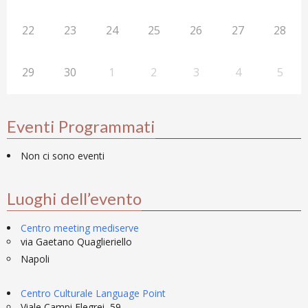
22
23
24
25
26
27
28
29
30
1
2
3
4
5
Eventi Programmati
Non ci sono eventi
Luoghi dell’evento
Centro meeting mediserve
via Gaetano Quaglieriello
Napoli
Centro Culturale Language Point
Viale Campi Flegrei, 59