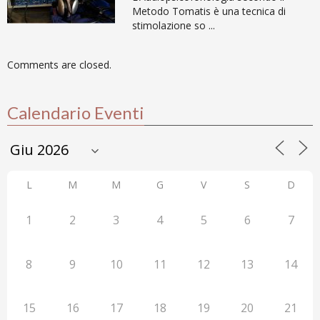
Metodo Tomatis è una tecnica di
stimolazione so ...
Comments are closed.
Calendario Eventi
L
M
M
G
V
S
D
1
2
3
4
5
6
7
8
9
10
11
12
13
14
15
16
17
18
19
20
21