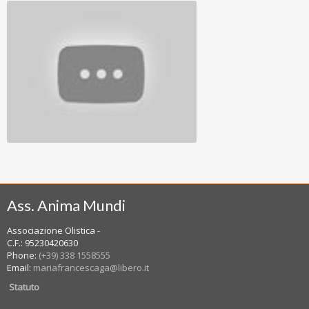
Riallineamento Spirituale - Conferenza e
dimostrazione 6/14
Anne Hubner ci racconta.... - L'origine di
Allineamento Divino
Ass. Anima Mundi
Associazione Olistica -
C.F.: 95230420630
Phone:
(+39) 338 1558555
Email:
mariafrancescaga@libero.it
Statuto