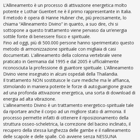
L’Allineamento è un processo di attivazione energetica molto
potente e Lothar Guentert ne è il primo rappresentante in Italia.
Il metodo è opera di Hanne Hubner che, più precisamente, lo
chiama “Allineamento Divino” in quanto, a suo dire, chi si
sottopone a questo trattamento viene pervaso da un’energia
sottile fonte di benessere fisico e spirituale.
Fino ad oggi, più di 500.000 persone hanno sperimentato questo
metodo di armonizzazione spirituale con migliaia di casi
documentati. L’allineamento della colonna vertebrale viene
praticato in Germania dal 1995 e dal 2005 è ufficialmente
riconosciuta la professione di guaritore spirituale. L’Allineamento
Divino viene insegnato in alcuni ospedali della Thailandia.
Il trattamento NON sostituisce le cure mediche ma le affianca,
stimolando in maniera potente le forze di autoguarigione grazie
ad una profonda attivazione energetica, una sorta di download di
energia ad alta vibrazione.
L’allineamento Divino è un trattamento energetico-spirituale tale
da riportare anche il corpo ad un migliore stato di armonia. Il
processo permette infatti di ottenere il riposizionamento della
struttura osseo-scheletrica, la correzione del bacino inclinato, il
recupero della stessa lunghezza delle gambe e il riallineamento
delle scapole e delle spalle. Ciò avviene senza NESSUNA