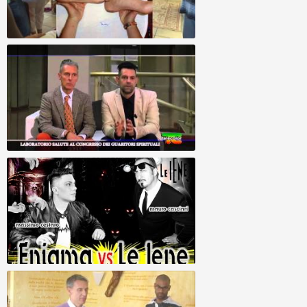
Geistige Wirbelsäulenaufrichtung -
Forschung Juli 2014
Sintesi de Congresso Internazionale di
Guaritori Spirituali
Allineamento Divino - Enigma VS Iene
(SERVIZIO INTEGRALE)