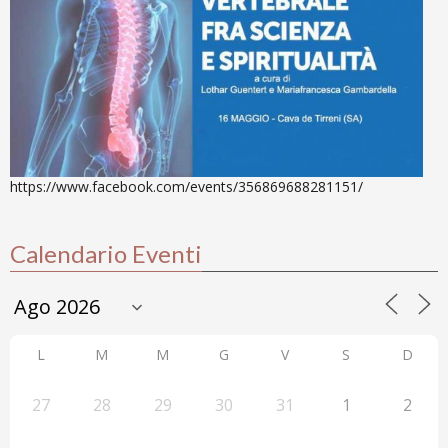
https://www.facebook.com/events/356869688281151/
Calendario Eventi
L
M
M
G
V
S
D
27
28
29
30
31
1
2