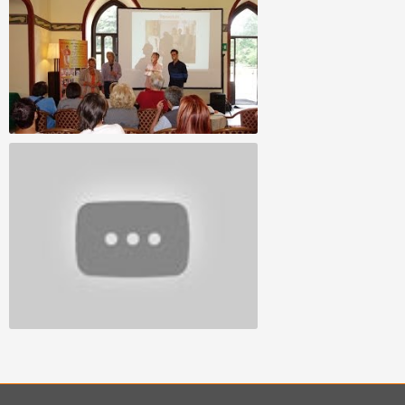
"protesi"
Riallineamento Spirituale - Conferenza e
dimostrazione 6/14
Anne Hubner ci racconta.... - L'origine di
Allineamento Divino