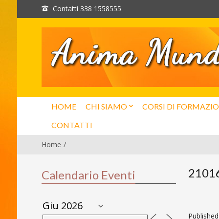
Contatti 338 1558555
HOME
CHI SIAMO
CORSI DI FORMAZI
CONTATTI
Home
2101
Calendario Eventi
Publishe