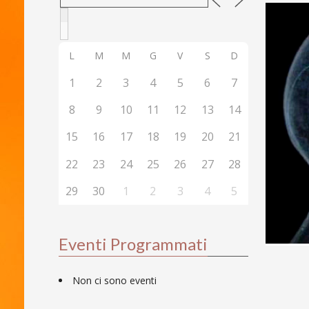
L
M
M
G
V
S
D
1
2
3
4
5
6
7
8
9
10
11
12
13
14
15
16
17
18
19
20
21
22
23
24
25
26
27
28
29
30
1
2
3
4
5
Eventi Programmati
Non ci sono eventi