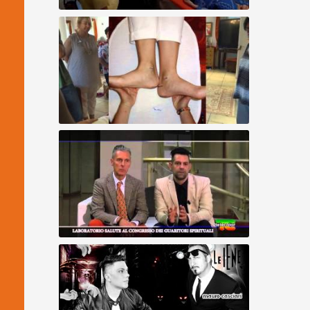
Guarigione Spirituale Allineamento Divino
di Bianca
Geistige Wirbelsäulenaufrichtung -
Forschung Juli 2014
Sintesi de Congresso Internazionale di
Guaritori Spirituali