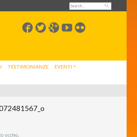
I
TESTIMONIANZE
EVENTI
072481567_o
rzo occhio
.