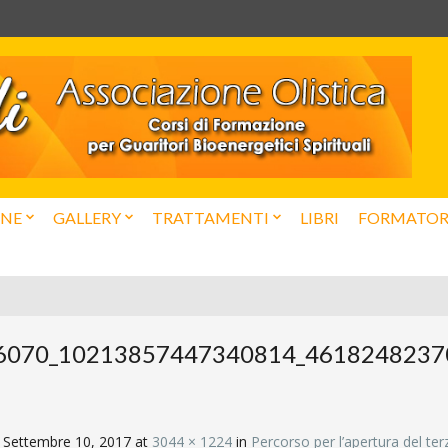
ONE
GALLERY
TRATTAMENTI
LIBRI
FORMATOR
6070_10213857447340814_4618248237
d
Settembre 10, 2017
at
3044 × 1224
in
Percorso per l’apertura del te