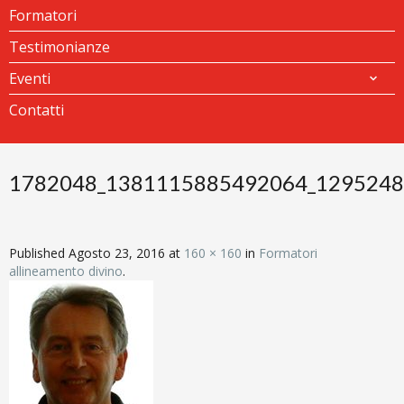
Formatori
Testimonianze
Eventi
Contatti
1782048_1381115885492064_1295248
Published
Agosto 23, 2016
at
160 × 160
in
Formatori
allineamento divino
.