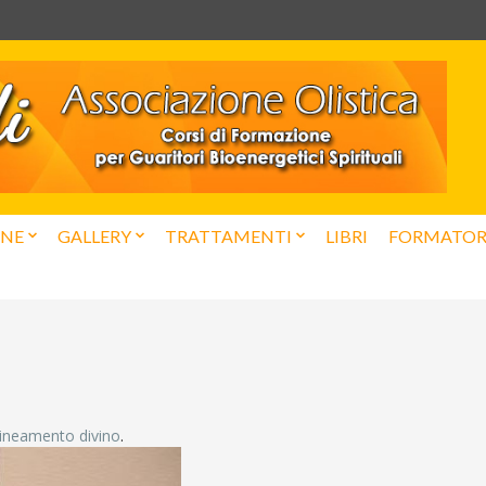
ONE
GALLERY
TRATTAMENTI
LIBRI
FORMATOR
lineamento divino
.