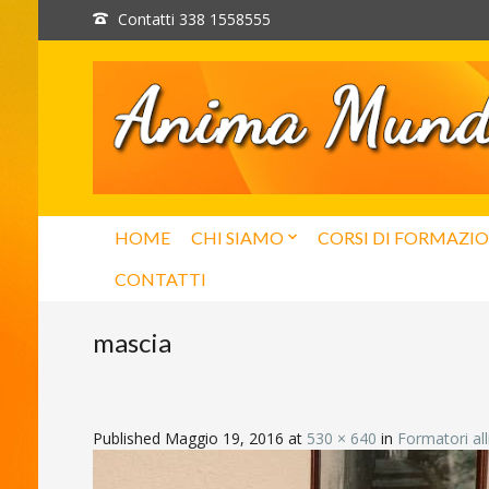
Contatti 338 1558555
HOME
CHI SIAMO
CORSI DI FORMAZI
CONTATTI
mascia
Published
Maggio 19, 2016
at
530 × 640
in
Formatori al