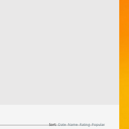
Sort:
Date
Name
Rating
Popular