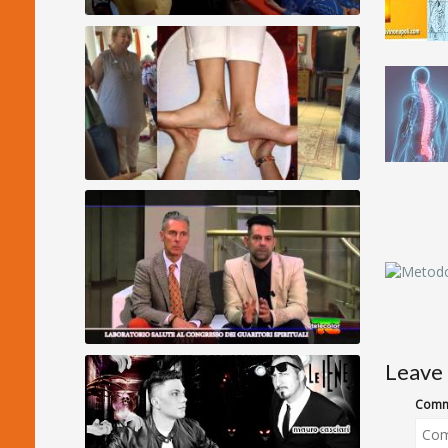
Guarigione Spirituale Allineamento Divino
di Bianca
Geistige Wirbelsäulenaufrichtung -
Forschung Juli 2014
Sintesi de Congresso Internazionale di
Leave 
Guaritori Spirituali
Comm