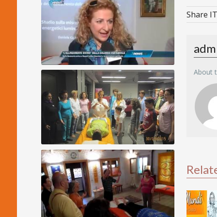
Share IT
adm
About 
Allineamento Divino Napoli
Allineamento di famiglie al completo -
Familienbegradigung
Relat