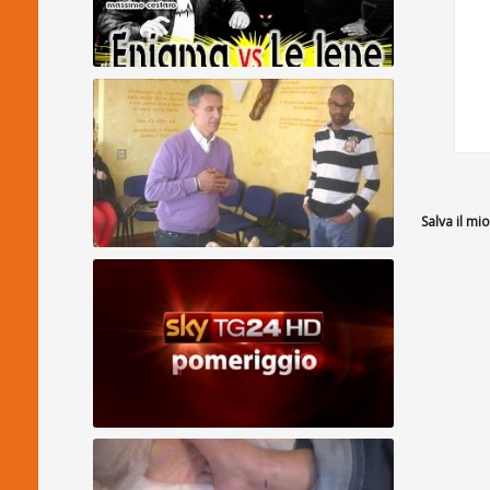
Allineamento Divino - Enigma VS Iene
(SERVIZIO INTEGRALE)
Salva il m
ALLINEAMENTO DIVINO - Nilvio
Guarigioni Spirituali, Allineamento Divino,