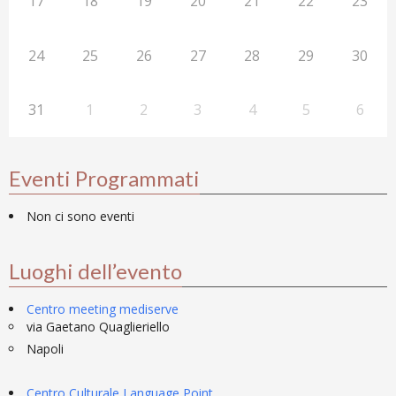
17
18
19
20
21
22
23
24
25
26
27
28
29
30
31
1
2
3
4
5
6
Eventi Programmati
Non ci sono eventi
Luoghi dell’evento
Centro meeting mediserve
via Gaetano Quaglieriello
Napoli
Centro Culturale Language Point